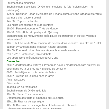
Etirement des méridiens
Enchainement spécifique (Qi Gong en musique : le foie / selon saison : le
printemps)
12h30 : Déjeuner Repas « Zen attitude » (sans gluten et sans laitages) interprété
par notre chef Laurent Lemal.
14h 30 : Reprise de l’atelier
Les huiles essentielles et leurs bienfaits
16h00 : Pause douceurs et Thés du Monde
16h30 / 18h : Atelier de pratique de Qi Gong
Enchainement de mouvements spécifiques du printemps et du foie (variante
selon saison)
18h /19h: L’heure du Spa / moment de détente dans le centre Bien être de l’Hôtel
ou bain dynamisant dans le bassin naturel du jardin.
19h 30: L’heure du diner /Menu « Vegetable et sushi attitude »
21h à 22h : Conférence, film et débats
Les applications thérapeutiques du Qi Gong
Dimanche :
7h00 : Méditation (facultative) « Prendre le soleil « méditation taôiste au lever du
soleil dans les jardins ou les vignobles du domaine.
8h00 : Petit déjeuner : « le buffet de Julie »
8h30 : Pratique de Qi gong dans le jardin.
Auto massages
Etirements
Techniques de respiration
Enchainement du Qi Gong du foie
10h 30 : Pause Thés du monde.
Dégustation des fruits et amandes du Roussillon
11h /12h: Reprise de la pratique
12h 00: Découverte des vignobles et du terroir de Riberach :
Dégustation commentée de 5 vins du Domaine