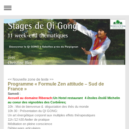
Découvrez le Qi GONG à Saleilles prés de Perpignan
<< Nouvelle zone de texte >>
Programme « Formule Zen attitude – Sud de
France »
Samedi
:
Accueil au domaine Riberach
:
Un Hotel restaurant 4 étoiles étoilé Michelin
au coeur des vignobles des Corbières;
10h : Mot de bienvenue & dégustation des thés du monde
10h 30 : Présentation du QI GONG:
Un art énergétique corporel aux multiples effets thérapeutiques
11h /12 h30 Atelier de pratique
Méditation en pleine conscience
Déblocages articulaires